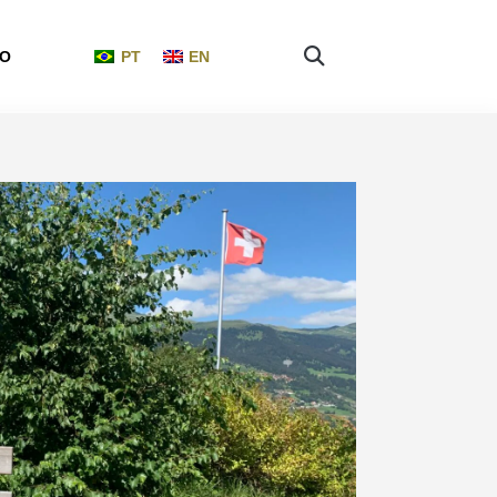
PO
PT
EN