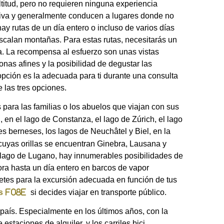
titud, pero no requieren ninguna experiencia
tiva y generalmente conducen a lugares donde no
hay rutas de un día entero o incluso de varios días
scalan montañas. Para estas rutas, necesitarás un
ca. La recompensa al esfuerzo son unas vistas
onas afines y la posibilidad de degustar las
opción es la adecuada para ti durante una consulta
 las tres opciones.
para las familias o los abuelos que viajan con sus
, en el lago de Constanza, el lago de Zúrich, el lago
es berneses, los lagos de Neuchâtel y Biel, en la
 cuyas orillas se encuentran Ginebra, Lausana y
l lago de Lugano, hay innumerables posibilidades de
ra hasta un día entero en barcos de vapor
letes para la excursión adecuada en función de tus
s
si decides viajar en transporte público.
 país. Especialmente en los últimos años, con la
estaciones de alquiler, y los carriles bici