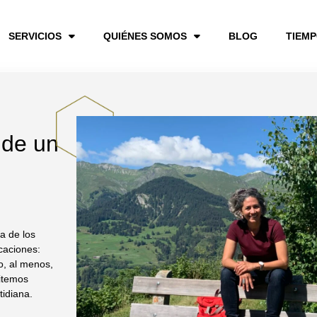
SERVICIOS
QUIÉNES SOMOS
BLOG
TIEM
 de un
a de los
acaciones:
o, al menos,
sitemos
tidiana.