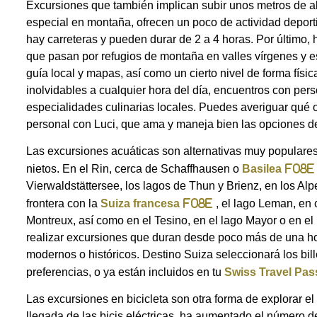
Excursiones que también implican subir unos metros de al
especial en montaña, ofrecen un poco de actividad depor
hay carreteras y pueden durar de 2 a 4 horas. Por último, 
que pasan por refugios de montaña en valles vírgenes y e
guía local y mapas, así como un cierto nivel de forma físi
inolvidables a cualquier hora del día, encuentros con pers
especialidades culinarias locales. Puedes averiguar qué 
personal con Luci, que ama y maneja bien las opciones de
Las excursiones acuáticas son alternativas muy populares 
nietos. En el Rin, cerca de Schaffhausen o
Basilea
Vierwaldstättersee, los lagos de Thun y Brienz, en los Alp
frontera con la
Suiza francesa
, el lago Leman, en
Montreux, así como en el Tesino, en el lago Mayor o en e
realizar excursiones que duran desde poco más de una ho
modernos o históricos. Destino Suiza seleccionará los bil
preferencias, o ya están incluidos en tu
Swiss Travel Pas
Las excursiones en bicicleta son otra forma de explorar el
llegada de las bicis eléctricas, ha aumentado el número de 