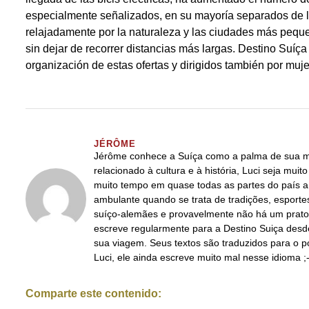
especialmente señalizados, en su mayoría separados de l
relajadamente por la naturaleza y las ciudades más pequ
sin dejar de recorrer distancias más largas. Destino Suíça
organización de estas ofertas y dirigidos también por muje
JÉRÔME
Jérôme conhece a Suíça como a palma de sua mã
relacionado à cultura e à história, Luci seja mui
muito tempo em quase todas as partes do país a 
ambulante quando se trata de tradições, esportes
suíço-alemães e provavelmente não há um prato 
escreve regularmente para a Destino Suiça desd
sua viagem. Seus textos são traduzidos para o 
Luci, ele ainda escreve muito mal nesse idioma ;-
Comparte este contenido: